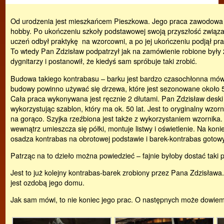
Od urodzenia jest mieszkańcem Pieszkowa. Jego praca zawodowa s
hobby. Po ukończeniu szkoły podstawowej swoją przyszłość związał
uczeń odbył praktykę na wzorcowni, a po jej ukończeniu podjął pra
To wtedy Pan Zdzisław podpatrzył jak na zamówienie robione były
dygnitarzy i postanowił, że kiedyś sam spróbuje taki zrobić.
Budowa takiego kontrabasu – barku jest bardzo czasochłonna mów
budowy powinno używać się drzewa, które jest sezonowane około 5 
Cała praca wykonywana jest ręcznie 2 dłutami. Pan Zdzisław desk
wykorzystując szablon, który ma ok. 50 lat. Jest to oryginalny wzorn
na gorąco. Szyjka rzeźbiona jest także z wykorzystaniem wzornika.
wewnątrz umieszcza się półki, montuje listwy i oświetlenie. Na koni
osadza kontrabas na obrotowej podstawie i barek-kontrabas gotowy
Patrząc na to dzieło można powiedzieć – fajnie byłoby dostać taki 
Jest to już kolejny kontrabas-barek zrobiony przez Pana Zdzisława.
jest ozdobą jego domu.
Jak sam mówi, to nie koniec jego prac. O następnych może dowiemy