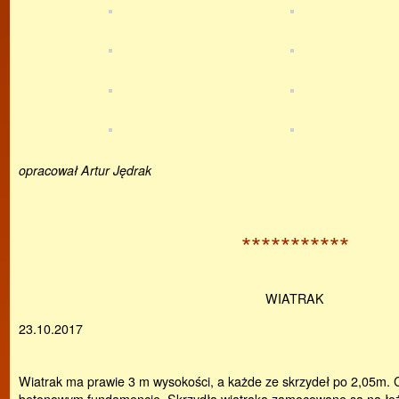
opracował Artur Jędrak
***********
WIATRAK
23.10.2017
Wiatrak ma prawie 3 m wysokości, a każde ze skrzydeł po 2,05m. 
betonowym fundamencie. Skrzydła wiatraka zamocowane są na łoż