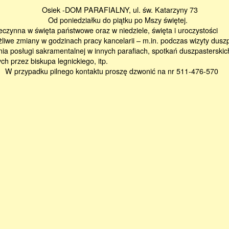
Osiek -DOM PARAFIALNY, ul. św. Katarzyny 73
edziałku do piątku po Mszy świętej.
eczynna w święta państwowe oraz w niedziele, święta i uroczystości
liwe zmiany w godzinach pracy kancelarii – m.in. podczas wizyty duszp
nia posługi sakramentalnej w innych parafiach, spotkań duszpasterskic
h przez biskupa legnickiego, itp.
u pilnego kontaktu proszę dzwonić na nr 511-476-570