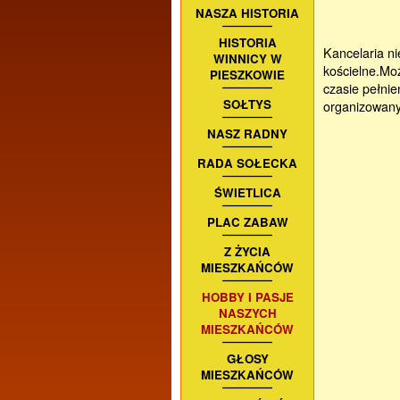
NASZA HISTORIA
Od poni
HISTORIA
Kancelaria ni
WINNICY W
kościelne.Moż
PIESZKOWIE
czasie pełnie
SOŁTYS
organizowanyc
W przypadk
NASZ RADNY
RADA SOŁECKA
ŚWIETLICA
PLAC ZABAW
Z ŻYCIA
MIESZKAŃCÓW
HOBBY I PASJE
NASZYCH
MIESZKAŃCÓW
GŁOSY
MIESZKAŃCÓW