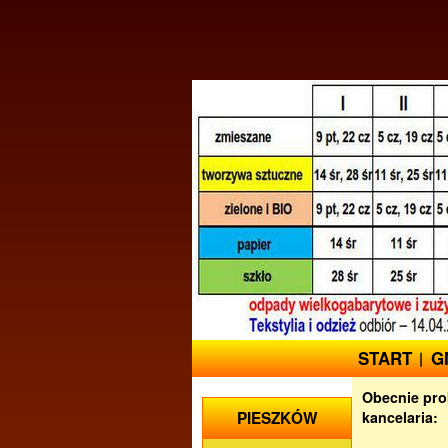
START
G
Obecnie pro
PIESZKÓW
kancelaria: