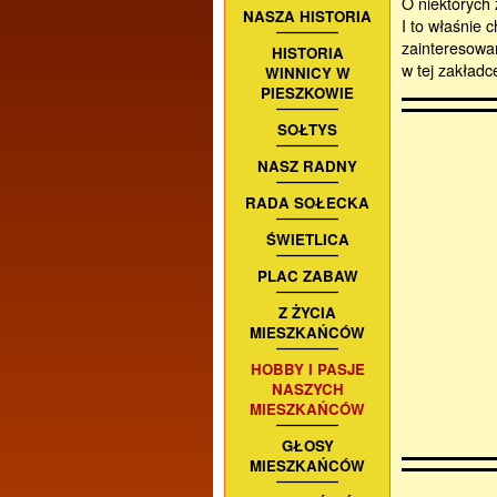
O niektórych 
NASZA HISTORIA
I to właśnie
zainteresowań
HISTORIA
w tej zakładc
WINNICY W
PIESZKOWIE
SOŁTYS
NASZ RADNY
RADA SOŁECKA
ŚWIETLICA
PLAC ZABAW
Z ŻYCIA
MIESZKAŃCÓW
HOBBY I PASJE
NASZYCH
MIESZKAŃCÓW
GŁOSY
MIESZKAŃCÓW