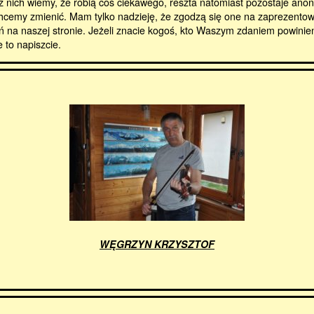
z nich wiemy, że robią coś ciekawego, reszta natomiast pozostaje ano
 chcemy zmienić. Mam tylko nadzieję, że zgodzą się one na zaprezento
 na naszej stronie. Jeżeli znacie kogoś, kto Waszym zdaniem powinien
e to napiszcie.
WĘGRZYN KRZYSZTOF