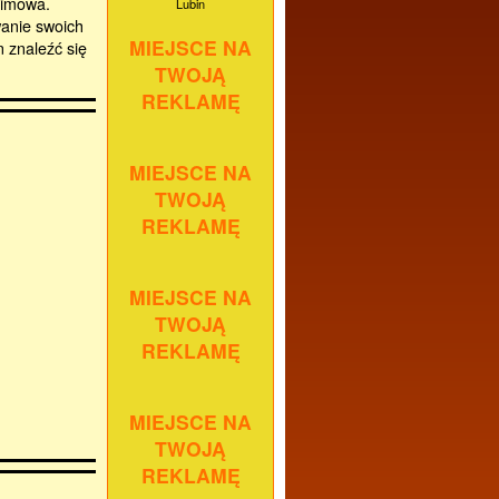
nimowa.
Lubin
wanie swoich
MIEJSCE NA
 znaleźć się
TWOJĄ
REKLAMĘ
MIEJSCE NA
TWOJĄ
REKLAMĘ
MIEJSCE NA
TWOJĄ
REKLAMĘ
MIEJSCE NA
TWOJĄ
REKLAMĘ