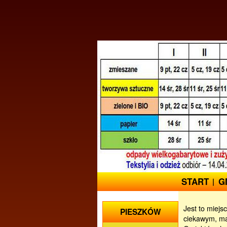
START
G
Jest to miejs
PIESZKÓW
ciekawym, maj