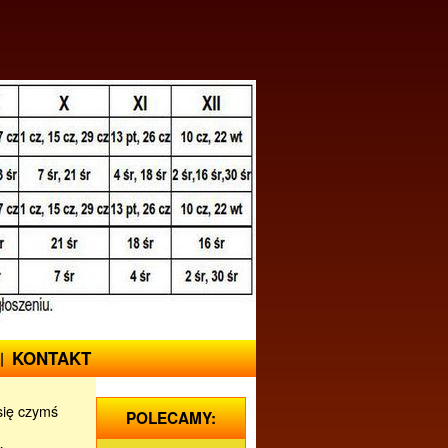
KONTAKT
 się czymś
POLECAMY: